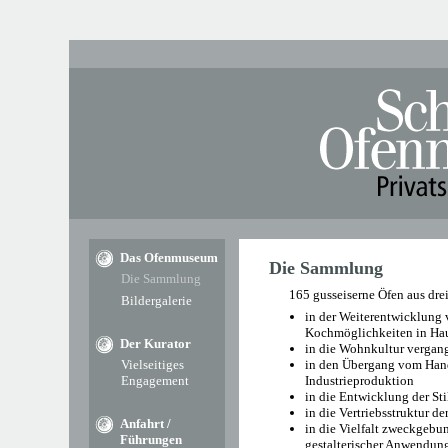
Das Ofenmuseum
Die Sammlung
Die Sammlung
165 gusseiserne Öfen aus dre
Bildergalerie
in der Weiterentwicklung 
Kochmöglichkeiten in H
Der Kurator
in die Wohnkultur vergang
Vielseitiges
in den Übergang vom Han
Engagement
Industrieproduktion
in die Entwicklung der St
in die Vertriebsstruktur d
Anfahrt /
in die Vielfalt zweckgebu
Führungen
gestalterischer Anwendun